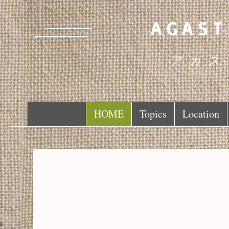
AGAST
アガス
HOME
Topics
Location