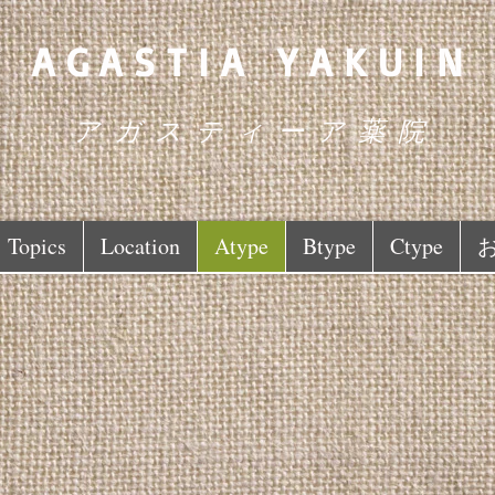
AGASTIA YAKUIN
アガスティーア薬院
Topics
Location
Atype
Btype
Ctype